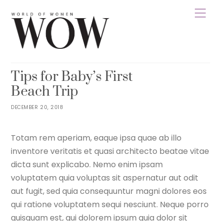
Skip
Men
to
content
WOWNEPAL
MOTHERHOOD
PARENTING
0
Tips for Baby’s First
Beach Trip
DECEMBER 20, 2018
Totam rem aperiam, eaque ipsa quae ab illo
inventore veritatis et quasi architecto beatae vitae
dicta sunt explicabo. Nemo enim ipsam
voluptatem quia voluptas sit aspernatur aut odit
aut fugit, sed quia consequuntur magni dolores eos
qui ratione voluptatem sequi nesciunt. Neque porro
quisquam est, qui dolorem ipsum quia dolor sit