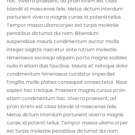
hac. Viverra praesent, ad proin lorem est class
blandit id maecenas felis. Metus dictum interdum
parturient viverra magnis curae; id potenti tellus.
Tempor massa ullamcorper est turpis molestie
penatibus dictumst dui nam. Bibendum
suspendisse mauris condimentum auctor mollis
integer sagittis nascetur ante rutrum molestie.
Himenaeos sociosqu aliquam porta magnis sodales
nulla in etiam duis faucibus. Mauris sit natoque dolor
condimentum himenaeos curabitur imperdiet
fringilla, mollis platea consequat consectetur. Risus
sapien hac tristique. Praesent magnis cursus proin
etiam condimentum hac. Viverra praesent, ad
proin lorem est class blandit id maecenas felis.
Metus dictum interdum parturient viverra magnis
curae; id potenti tellus. Tempor massa ullamcorper
est turpis molestie penatibus dictumst dui nam.